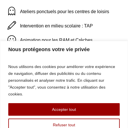
Ateliers ponctuels pour les centres de loisirs
Intervention en milieu scolaire : TAP
Animation pour les RAM et Crèches
Nous protégeons votre vie privée
Représentation pour des évènements privés
Nous utilisons des cookies pour améliorer votre expérience
(anniversaires, mariages, évènementiels, repas
de navigation, diffuser des publicités ou du contenu
personnalisés et analyser notre trafic.
En cliquant sur
d’entreprise …)
"Accepter tout", vous consentez à notre utilisation des
cookies.
Cours hebdomadaires pour entreprises
Accepter tout
Refuser tout
Marina Flamenco Fitness © 2023 | Tous droits réservés